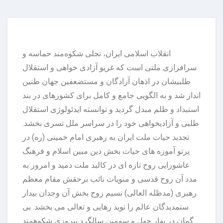
انقلاب اسلامی ایران، تجلی شکوه‌مند حماسه و
سرافرازی ملتی است که غریو آزادی خواهی و استقلال
طلبیشان در اذهان آزادگان و مستضعفین جهان طنین‌
انداز شد و به الگویی جامع و کامل برای کشورهای در بند
استبداد و ظلم مبدل گردید و توانسته ایدئولوژی استقلال
طلبی و آزادیخواهی خود را در سراسر ملل تسری بخشد.
تجدید حیات ملت ایران به رهبری امام خمینی (ره) در
پرتو آموزه های حیات بخش دین مبین اسلام و فرهنگ
عاشورایی روح تازه ای در کالبد ملت دمید و امروز به
مدد آن روح قدسی و منویات نائب برحقش مقام معظم
رهبری (مدظله العالی) نسیم روح بخش آن وجدان بیدار
ستمدیدگان عالم را نوید رهایی و تعالی می بخشد. بی
گمان در بهار چهل و سومین سالگرد پیروزی شکوهمند